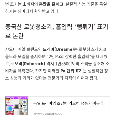
번 조치는
소비자의 혼란을 줄이고
, 실질적 성능 기준을 통일
하자는 의미에서 환영받고 있다.
중국산 로봇청소기, 흡입력 ‘뻥튀기’ 표기
로 논란
샤오미 계열 브랜드인
드리미(Dreame)
는 로봇청소기 X50
울트라 모델을 출시하며
“2만Pa의 강력한 흡입력”
을 내세웠
고,
로보락(Roborock)
역시 1만8500Pa의 스펙을 강조해 소
비자를 유혹했다. 하지만 이러한
Pa 단위 표기
는 실질적인 청
소 성능과 거리가 있다는 전문가의 지적이 이어져 왔다.
독일 프리미엄 초강력 리모컨 냉풍기 이동식 에어쿨러 - 냉풍기 | 쿠팡
www.coupang.com