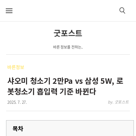
메
검
뉴
색
굿포스트
바른 정보를 전하는..
바른정보
샤오미 청소기 2만Pa vs 삼성 5W, 로
봇청소기 흡입력 기준 바뀐다
2025. 7. 27.
by. 굿포스트
목차