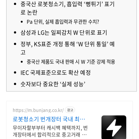
중국산 로봇청소기, 흡입력 ‘뻥튀기’ 표기
로 논란
Pa 단위, 실제 흡입력과 무관한 수치?
삼성과 LG는 일찌감치 W 단위로 표기
정부, KS표준 개정 통해 ‘W 단위 통일’ 예
고
중국산 제품도 국내 판매 시 W 기준 강제 적용
IEC 국제표준으로도 확산 예정
숫자보다 중요한 ‘실제 성능’
https://m.bunjang.co.kr/
광고
로봇청소기 번개장터 국내 최대
브랜드 중고거래
무이자할부부터 캐시백 혜택까지, 번
개장터에서 합리적으로 중고거래 하