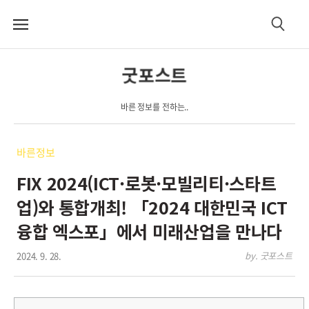
메
검
뉴
색
굿포스트
바른 정보를 전하는..
바른정보
FIX 2024(ICT·로봇·모빌리티·스타트
업)와 통합개최! 「2024 대한민국 ICT
융합 엑스포」에서 미래산업을 만나다
2024. 9. 28.
by. 굿포스트