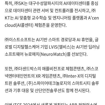
특히, ㈜SK는 대구수성알파시티의 AI데이터센터를 중심
으로 데이터센터 관련 서버 및 컨트롤러를 전시하고, ㈜
KT는 AI 맞춤형 교수학습 및 엔지니어링 플랫폼과 A’cen
cloud(AI콜센터) 체험존을 운영한다.
㈜이스트소프트는 AI기반 스마트 경로당과 AI 휴먼을, 글
로벌 디지털헬스케어 기업 LVIS(엘비스)는 AI기반 딥러닝
소프트웨어 뉴로매치(NeuroMatch)를 선보인다.
또한, ㈜더샌드박스의 애플비전프로 체험콘텐츠, ㈜스코
넥엔터테인먼트의 XR 게임콘텐츠, ㈜Inter-X의 디지털
트윈 솔루션, (주)스파이어테크놀로지의 스마트시티 솔루
션과 기후 대응 및 산단안전솔루션도 함께 전시된다.
이번 ITCE 2024에서 새롭게 개최되는 ABB 컨퍼런스에