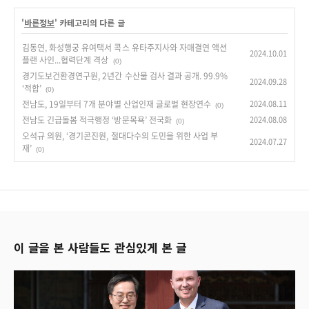
'
바른정보
' 카테고리의 다른 글
김동연, 화성행궁 유여택서 콕스 유타주지사와 자매결연 액션
2024.10.01
플랜 사인...협력단계 격상
(0)
경기도보건환경연구원, 2년간 수산물 검사 결과 공개. 99.9%
2024.09.28
‘적합’
(0)
전남도, 19일부터 7개 분야별 산업인재 글로벌 현장연수
2024.08.11
(0)
전남도 긴급돌봄 적극행정 ‘방문목욕’ 전국화
2024.08.08
(0)
오석규 의원, ‘경기콘진원, 절대다수의 도민을 위한 사업 부
2024.07.27
재’
(0)
이 글을 본 사람들도 관심있게 본 글